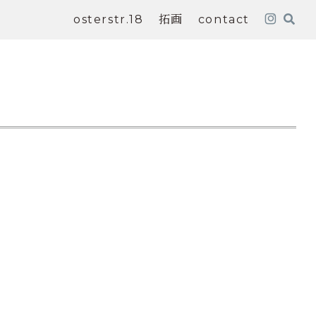
osterstr.18
拓画
contact