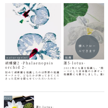
横スクロー
ルできます
natureprint
拓画
胡蝶蘭2 -Phalaenopsis
蓮5-lotus-
orchid 2-
2022年にも蓮を拓画し、”国の
ーマにした日本橋の小津ギャラ
初めて胡蝶蘭を拓画したのは市原の拓画
拓画展にも展示しました。蓮は
サークルで、どなたかが持ってきてくだ
スリランカ、ベトナムなどの国
さった花材を摺らせていただいたのだと
です。大輪の蓮の花は4日くら
思います。彩色も伯母に教えてもらって
が、徐々に開花時間が長くなり
だったように思います。拓画をはじめて
も徐々に大きくなる...
25年くらいになるかと思うので、多分
25年くらい前の作品かも...
蓮3-lotus-