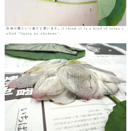
巨椋の曙という蓮だと思います。/I think it is a kind of lotus c
alled “Ogura no Akebono”.