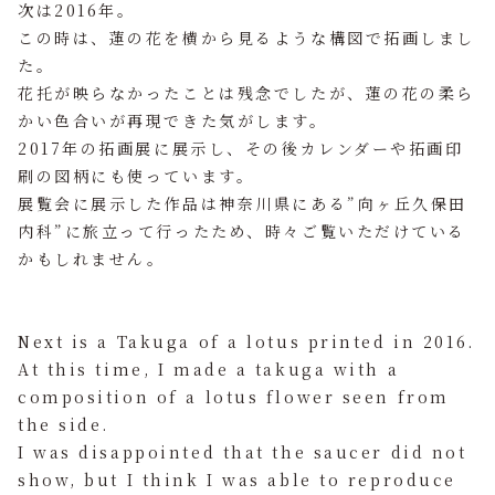
次は2016年。
この時は、蓮の花を横から見るような構図で拓画しまし
た。
花托が映らなかったことは残念でしたが、蓮の花の柔ら
かい色合いが再現できた気がします。
2017年の拓画展に展示し、その後カレンダーや拓画印
刷の図柄にも使っています。
展覧会に展示した作品は神奈川県にある”向ヶ丘久保田
内科”に旅立って行ったため、時々ご覧いただけている
かもしれません。
Next is a Takuga of a lotus printed in 2016.
At this time, I made a takuga with a
composition of a lotus flower seen from
the side.
I was disappointed that the saucer did not
show, but I think I was able to reproduce