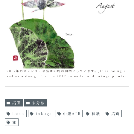
2017年のカレンダーや拓画印刷の図柄にしています。/It is being u
sed as a design for the 2017 calendar and takuga prints.
拓画
未分類
lotus
takuga
中銀AIR
和紙
拓画
蓮