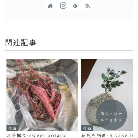
関連記事
横スクロー
ルできます
拓画
拓画
お芋掘り-sweet potato
花瓶も拓画-A vase is 