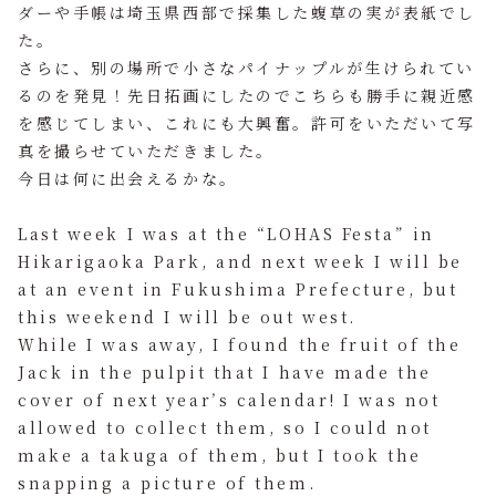
ダーや手帳は埼玉県西部で採集した蝮草の実が表紙でし
た。
さらに、別の場所で小さなパイナップルが生けられてい
るのを発見！先日拓画にしたのでこちらも勝手に親近感
を感じてしまい、これにも大興奮。許可をいただいて写
真を撮らせていただきました。
今日は何に出会えるかな。
Last week I was at the “LOHAS Festa” in
Hikarigaoka Park, and next week I will be
at an event in Fukushima Prefecture, but
this weekend I will be out west.
While I was away, I found the fruit of the
Jack in the pulpit that I have made the
cover of next year’s calendar! I was not
allowed to collect them, so I could not
make a takuga of them, but I took the
snapping a picture of them.