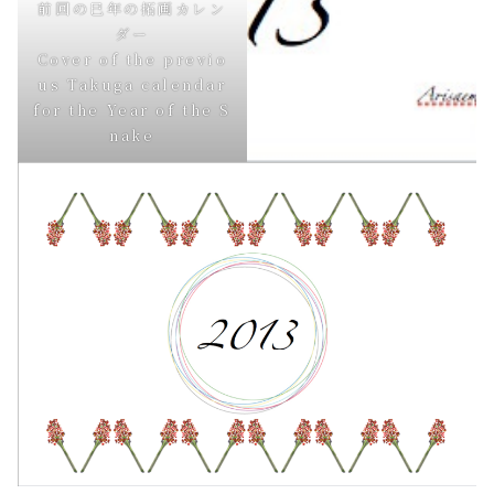
前回の巳年の拓画カレン
ダー
Cover of the previo
us Takuga calendar
for the Year of the S
nake