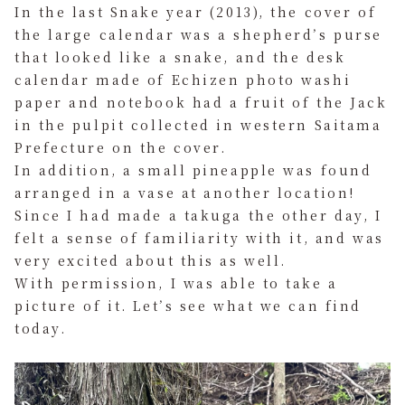
In the last Snake year (2013), the cover of
the large calendar was a shepherd’s purse
that looked like a snake, and the desk
calendar made of Echizen photo washi
paper and notebook had a fruit of the Jack
in the pulpit collected in western Saitama
Prefecture on the cover.
In addition, a small pineapple was found
arranged in a vase at another location!
Since I had made a takuga the other day, I
felt a sense of familiarity with it, and was
very excited about this as well.
With permission, I was able to take a
picture of it. Let’s see what we can find
today.