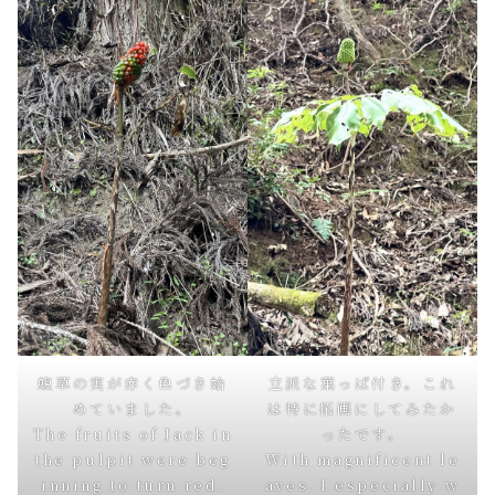
蝮草の実が赤く色づき始
立派な葉っぱ付き。これ
めていました。
は特に拓画にしてみたか
The fruits of Jack in
ったです。
the pulpit were beg
With magnificent le
inning to turn red.
aves. I especially w