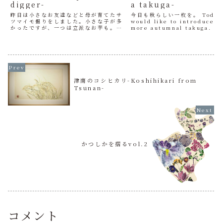
digger-
a takuga-
昨日は小さなお友達などと母が育てたサ
今日も秋らしい一枚を。 Today
ツマイモ掘りをしました。小さな子が多
would like to introduce o
かったですが、一つは立派なお芋も。そ
more autumnal takuga.
もそもは去年うっかり育ってしまったサ
摺ると立体的に見えます。A va
ツマイモの芽を植えてみたら小さな身が
made of paper can look th
できたので、今年は作ってみよう！と栽
培し始めたのですが、 母...
津南のコシヒカリ-Koshihikari from
Tsunan-
かつしかを摺るvol.2
コメント