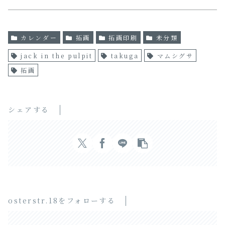
カレンダー
拓画
拓画印刷
未分類
jack in the pulpit
takuga
マムシグサ
拓画
シェアする
osterstr.18をフォローする